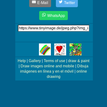
E-Mail
Twitter
WhatsApp
Link
auf's
Bild
Mehr
Bilder!
Help
|
Gallery
|
Terms of use
|
draw & paint
|
Draw images online and mobile
|
Dibuja
imágenes en línea y en el móvil
|
online
drawing